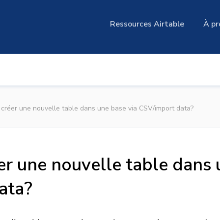
Ressources Airtable
À pr
réer une nouvelle table dans une base via CSV/import data?
 une nouvelle table dans 
ata?