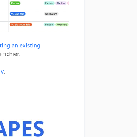
ing an existing
 fichier.
SV
.