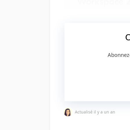
C
Abonnez-
Actualisé
il y a un an