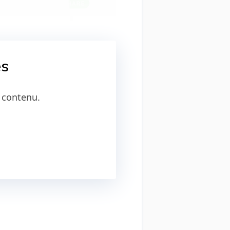
és
 contenu.